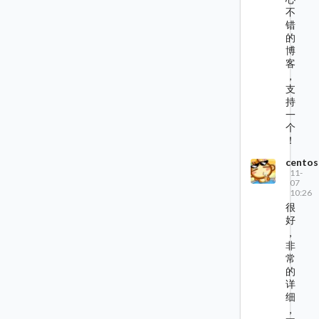
不
错
的
博
客
，
支
持
一
个
！
centos
11-
07
10:26
很
好
，
非
常
的
详
细
，