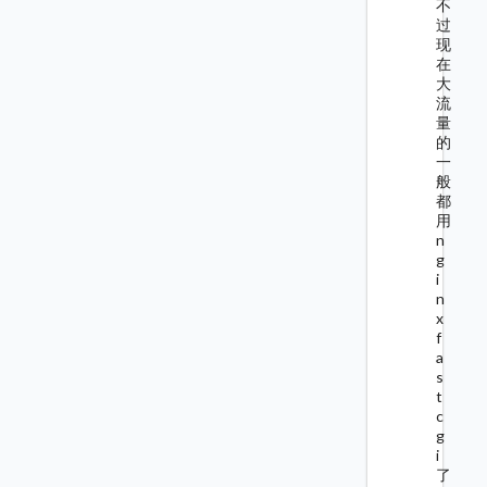
不
过
现
在
大
流
量
的
一
般
都
用
n
g
i
n
x
f
a
s
t
c
g
i
了