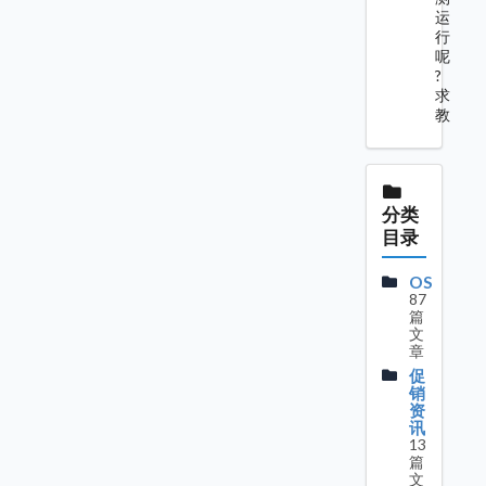
运
行
呢
?
求
教
分类
目录
OS
87
篇
文
章
促
销
资
讯
13
篇
文