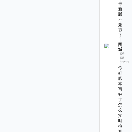
最
新
版
不
兼
容
了
围
城
09-
08
11:11
你
好
脚
本
写
好
了
怎
么
实
时
检
测