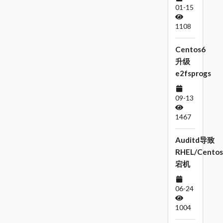
01-15
1108
Centos6
升级
e2fsprogs
09-13
1467
Auditd导致
RHEL/Centos
宕机
06-24
1004