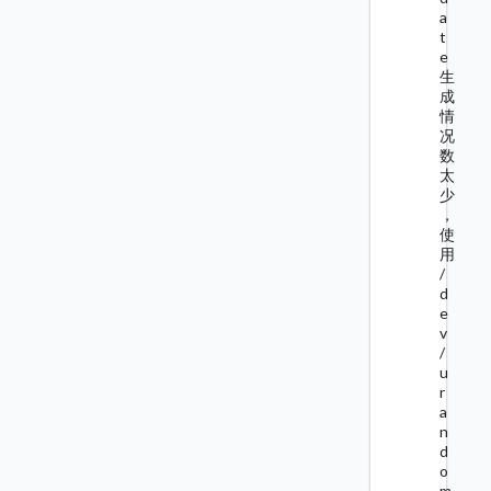
a
t
e
生
成
情
况
数
太
少
，
使
用
/
d
e
v
/
u
r
a
n
d
o
m