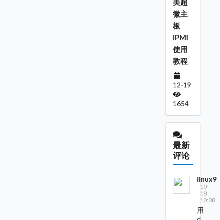
美超
微主
板
IPMI
使用
教程
12-19
1654
最新
评论
linux9
10-
18
10:38
用
d