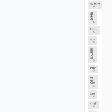
apache
6
服
务
器
6
kloxo
5
vps
5
架
构
分
析
5
PHP
5
特
价
VPS
4
xen
4
shell
4