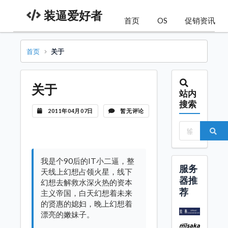
装逼爱好者
首页
OS
促销资讯
首页
关于
关于
站内
搜索
2011年04月07日
暂无评论
我是个90后的IT小二逼，整
服务
天线上幻想占领火星，线下
器推
幻想去解救水深火热的资本
荐
主义帝国，白天幻想着未来
的贤惠的媳妇，晚上幻想着
漂亮的嫩妹子。