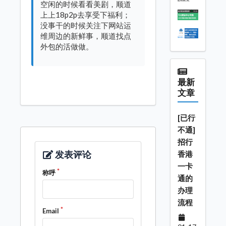
空闲的时候看看美剧，顺道
上上18p2p去享受下福利；
没事干的时候关注下网站运
维周边的新鲜事，顺道找点
外包的活做做。
最新
文章
[已行
不通]
招行
发表评论
香港
一卡
称呼
通的
办理
流程
Email