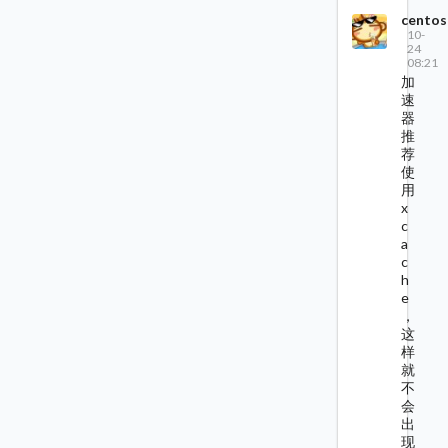
centos
10-
24
08:21
加
速
器
推
荐
使
用
x
c
a
c
h
e
，
这
样
就
不
会
出
现