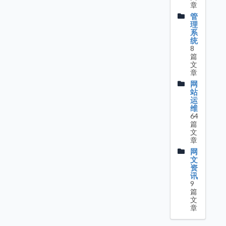
章
管
理
系
统
8
篇
文
章
网
站
运
维
64
篇
文
章
网
文
资
讯
9
篇
文
章