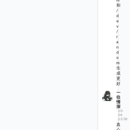
和
/
d
e
v
/
r
a
n
d
o
m
生
成
更
好
一
往
情
深
03-
04
23:38
真
心