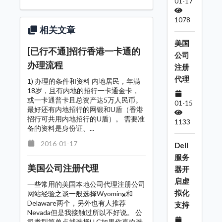
01-17
1078
相关文章
美国
[已行不通]招行香港一卡通的
公司
办理流程
注册
代理
1) 办理的条件和资料 内地居民，年满
18岁，且有内地的招行一卡通金卡，
或一卡通普卡且总资产达5万人民币。
01-15
最好还有内地招行的网银和U盾（香港
招行可共用内地招行的U盾）。 需要准
1133
备的资料是身份证、...
2016-01-17
Dell
服务
美国公司注册代理
器开
启虚
一些常用的美国本地公司代理注册公司
拟化
网站经验之谈一般选择Wyoming和
Delaware两个，另外也有人推荐
支持
Nevada但是我接触过所以不好说。 公
司类型简单点就选择LLC如果你喜欢选