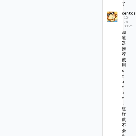
了
centos
10-
24
08:21
加
速
器
推
荐
使
用
x
c
a
c
h
e
，
这
样
就
不
会
出