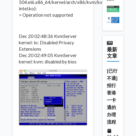
504.el6.x86_64/kernel/arch/x86/kvm/kvm-
intel.ko):
> Operation not supported
Dec 20 02:48:36 KvmServer
kernel: lo: Disabled Privacy
Extensions
最新
Dec 20 02:49:05 KvmServer
文章
kernel: kvm: disabled by bios
[已行
不通]
招行
香港
一卡
通的
办理
流程