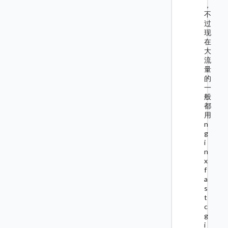
，
不
过
现
在
大
流
量
的
一
般
都
用
n
g
i
n
x
f
a
s
t
c
g
i