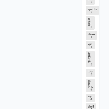
6
apache
6
服
务
器
6
kloxo
5
vps
5
架
构
分
析
5
PHP
5
特
价
VPS
4
xen
4
shell