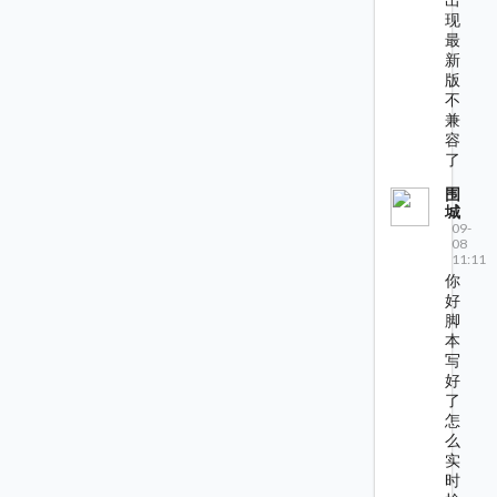
现
最
新
版
不
兼
容
了
围
城
09-
08
11:11
你
好
脚
本
写
好
了
怎
么
实
时