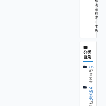
检
测
运
行
呢
?
求
教
分类
目录
OS
87
篇
文
章
促
销
资
讯
13