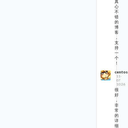
真
心
不
错
的
博
客
，
支
持
一
个
！
centos
11-
07
10:26
很
好
，
非
常
的
详
细