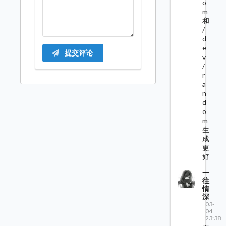
o
m
和
/
d
e
提交评论
v
/
r
a
n
d
o
m
生
成
更
好
一
往
情
深
03-
04
23:38