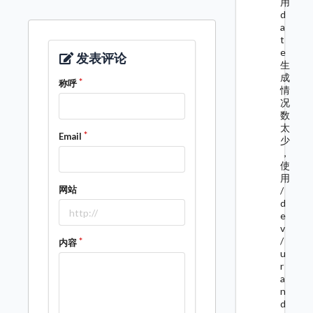
用
d
a
t
e
发表评论
生
成
称呼
情
况
数
太
Email
少
，
使
用
网站
/
d
e
v
/
内容
u
r
a
n
d