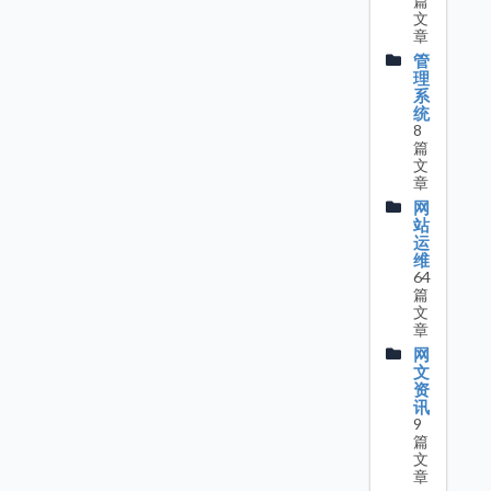
篇
文
章
管
理
系
统
8
篇
文
章
网
站
运
维
64
篇
文
章
网
文
资
讯
9
篇
文
章