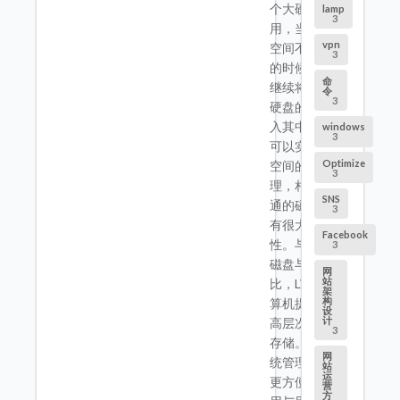
个大硬盘来使
lamp
3
用，当硬盘的
vpn
空间不够使用
3
的时候，可以
命
继续将其它的
令
3
硬盘的分区加
入其中，这样
windows
3
可以实现磁盘
Optimize
空间的动态管
3
理，相对于普
SNS
通的磁盘分区
3
有很大的灵活
Facebook
性。与传统的
3
磁盘与分区相
网
站
比，LVM为计
架
构
算机提供了更
设
计
高层次的磁盘
3
存储。它使系
网
统管理员可以
站
运
更方便的为应
营
方