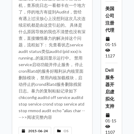
机，查系统日志一看都卡在一个地方
美国
了，停的地方有提到Auditd，曾经
公司
有遇上过没放心上没想到这次几次连
注册
续宕机都是由这货引起的。 具体是
代理
什么原因导致的我也不清楚也没有深
查，直接懒惰暴力的解决掉这个问
01-15
题，流程如下： 先查看状态service
audit status类似auditd (pid xxx) is
1127
running...的返回显示运行中。 禁用
service启动功能并停止服务， 停止
Dell
cron和atd的服务好顺利从内核里面
服务
删除模块， 禁用内核加载模块，启
动停止的crond和atd服务删除残留
器开
日志。暴力的复制粘贴记录如下
启虚
chkconfig auditd off service auditd
拟化
stop service crond stop service atd
支持
stop rmmod audit echo "alias char --
-->>阅读完整内容
01-15
2015-06-24
OS
1107