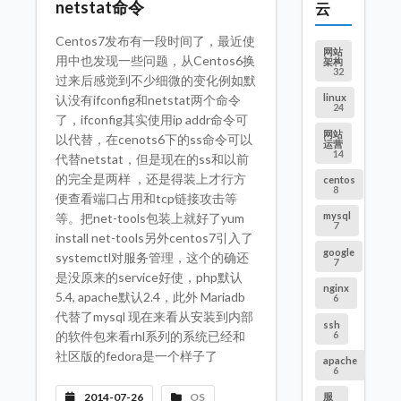
netstat命令
云
Centos7发布有一段时间了，最近使
网站
用中也发现一些问题，从Centos6换
架构
32
过来后感觉到不少细微的变化例如默
linux
认没有ifconfig和netstat两个命令
24
了，ifconfig其实使用ip addr命令可
网站
以代替，在cenots6下的ss命令可以
运营
14
代替netstat，但是现在的ss和以前
的完全是两样 ，还是得装上才行方
centos
8
便查看端口占用和tcp链接攻击等
mysql
等。把net-tools包装上就好了yum
7
install net-tools另外centos7引入了
google
systemctl对服务管理，这个的确还
7
是没原来的service好使，php默认
nginx
5.4, apache默认2.4，此外 Mariadb
6
代替了mysql 现在来看从安装到内部
ssh
6
的软件包来看rhl系列的系统已经和
社区版的fedora是一个样子了
apache
6
2014-07-26
OS
服