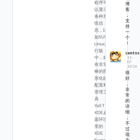
程序可
博
以显示
客
，
各种系
支
统信
持
息，比
一
如SUSE
个
！
Linux发
行版
centos
中，就
11-
07
有非常
10:26
棒的图
很
好
形化的
，
配置和
非
管理工
常
具
的
YaST，
详
细
KDE桌
，
面环境
不
里的
过
KDE
现
在
System