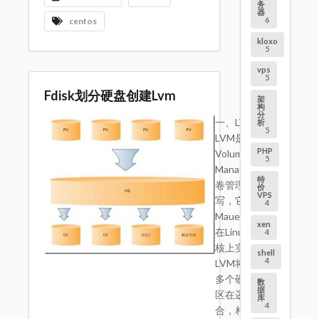
务
器
6
centos
kloxo
5
vps
5
Fdisk划分硬盘创建Lvm
架
构
分
一、LVM简介
析
5
LVM是 Logical
PHP
Volume
5
Manager(逻辑
特
卷管理)的简
价
VPS
写，它由Heinz
4
Mauelshagen
xen
在Linux 2.4内
4
核上实现。
shell
4
LVM将一个或
多个硬盘的分
数
据
区在逻辑上集
库
4
合，相当于一