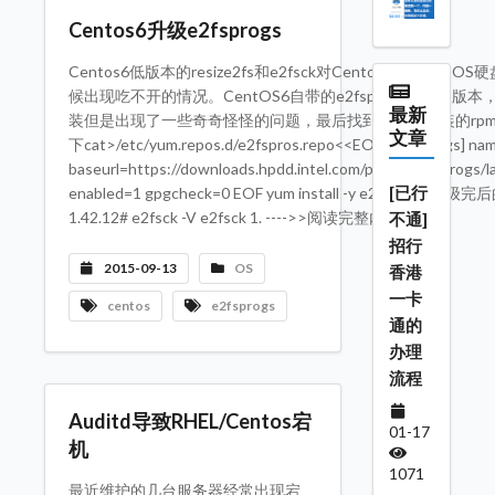
Centos6升级e2fsprogs
Centos6低版本的resize2fs和e2fsck对Centos7的guest
候出现吃不开的情况。CentOS6自带的e2fsprogs是1.41
最新
装但是出现了一些奇奇怪怪的问题，最后找到了intel封装的rpm包
文章
下cat>/etc/yum.repos.d/e2fspros.repo<<EOF [e2fsprogs] na
baseurl=https://downloads.hpdd.intel.com/public/e2fsprogs/la
[已行
enabled=1 gpgcheck=0 EOF yum install -y e2fsprog
1.42.12# e2fsck -V e2fsck 1. ---->>阅读完整内容
不通]
招行
2015-09-13
OS
香港
一卡
centos
e2fsprogs
通的
办理
流程
Auditd导致RHEL/Centos宕
01-17
机
1071
最近维护的几台服务器经常出现宕