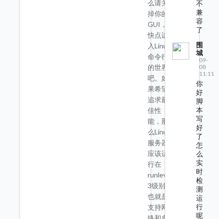
么请关
不
兼
掉你的
容
GUI，
了
快点进
围
入Linux
城
命令行
09-
的世界
08
11:11
吧。如
你
果希望
好
追求最
脚
本
佳性
写
能，那
好
么Linux
了
服务器
怎
应该运
么
实
行在
时
runlevel
检
3级别，
测
也就是
运
行
支持网
呢
络和多