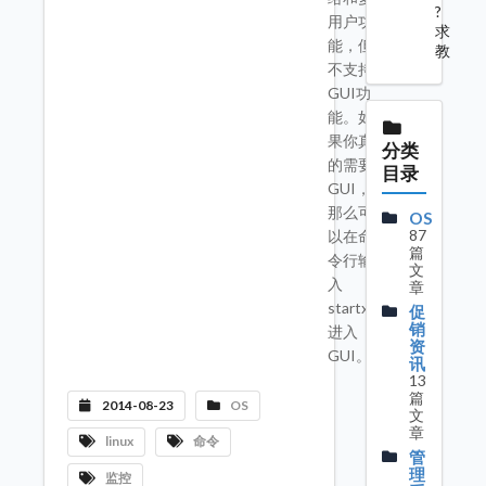
?
用户功
求
能，但
教
不支持
GUI功
能。如
果你真
分类
的需要
目录
GUI，
那么可
OS
87
以在命
篇
令行输
文
入
章
startx
促
销
进入
资
GUI。
讯
13
篇
2014-08-23
OS
文
章
linux
命令
管
理
监控