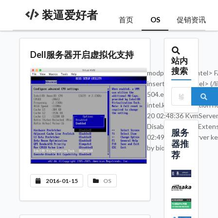
装逼爱好者
首页
OS
促销资讯
Dell服务器开启虚拟化支持
站内
搜索
modprobe kvm_intel> F
inserting kvm_intel> (/
504.el6.x86_64/kernel
intel.ko):> Operation 
20 02:48:36 KvmServer 
Disabled Privacy Exte
服务
02:49:05 KvmServer ker
器推
by bios
荐
2016-01-15
OS