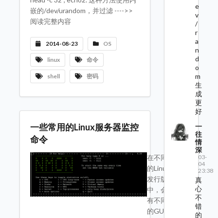
e
嵌的/dev/urandom，并过滤 ---->>
v
阅读完整内容
/
r
a
2014-08-23
OS
n
d
linux
命令
o
m
shell
密码
生
成
更
好
一些常用的Linux服务器监控
一
往
命令
情
深
03-
在不同
04
的Linux
23:38
发行版
真
心
中，会
不
有不同
错
的GUI
的