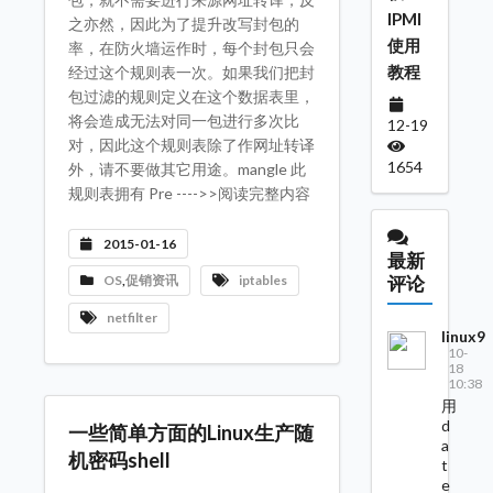
IPMI
之亦然，因此为了提升改写封包的
使用
率，在防火墙运作时，每个封包只会
教程
经过这个规则表一次。如果我们把封
包过滤的规则定义在这个数据表里，
将会造成无法对同一包进行多次比
12-19
对，因此这个规则表除了作网址转译
1654
外，请不要做其它用途。mangle 此
规则表拥有 Pre ---->>阅读完整内容
2015-01-16
最新
评论
OS
,
促销资讯
iptables
netfilter
linux9
10-
18
10:38
用
d
一些简单方面的Linux生产随
a
机密码shell
t
e