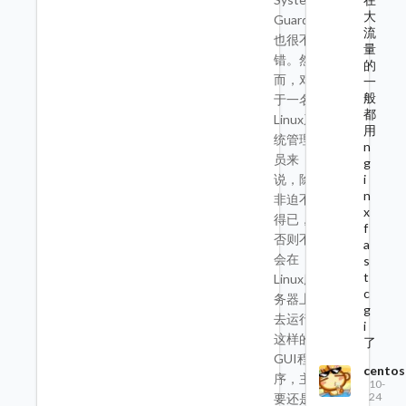
大
Guard
流
也很不
量
错。然
的
而，对
一
般
于一名
都
Linux系
用
统管理
n
员来
g
i
说，除
n
非迫不
x
得已，
f
否则不
a
会在
s
t
Linux服
c
务器上
g
去运行
i
这样的
了
GUI程
centos
序，主
10-
24
要还是