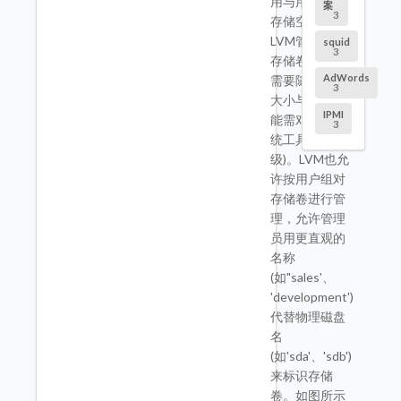
用与用户分配
案
3
存储空间。在
LVM管理下的
squid
3
存储卷可以按
AdWords
需要随时改变
3
大小与移除(可
IPMI
能需对文件系
3
统工具进行升
级)。LVM也允
许按用户组对
存储卷进行管
理，允许管理
员用更直观的
名称
(如"sales'、
'development')
代替物理磁盘
名
(如'sda'、'sdb')
来标识存储
卷。如图所示