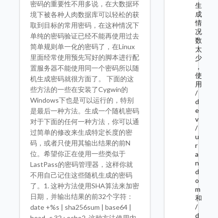
密码的重要性不用多说，在大数据环
生
成
境下被各种人肉数据库可以轻松的获
情
取到目标的常用密码，在这种情况下
况
单纯的密码验证已经不能再使用过去
数
简单规则单一化的密码了，在Linux
太
里面经常使用预先写好的脚本进行配
少
，
置服务器不能使用同一个密码所以随
使
机生成密码就很方面了。 下面的这
用
些方法的一些在安装了Cygwin的
/
Windows下也是可以运行的，特别
d
e
是最后一种方法。生成一个随机密码
v
对于下面的任何一种方法，你可以通
/
过简单的修改来生成特定长度的密
u
码，或者只使用其输出结果的前N
r
位。希望你正在使用一些类似于
a
n
LastPass的密码管理器，这样你就
d
不用自己记住这些随机生成的密码
o
了。1. 这种方法使用SHA算法来加密
m
日期，并输出结果的前32个字符：
和
/
date +%s | sha256sum | base64 |
d
head -c 32 ; echo2. 这种方法使用内