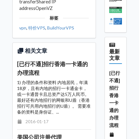
transferShared IP
addressOpenVZ
标签
vpn
,
特价VPS
,
BuildYourVPS
相关文章
最新
文章
[已行不通]招行香港一卡通的
办理流程
[已行
不通]
1) 办理的条件和资料 内地居民，年满
招行
18岁，且有内地的招行一卡通金卡，
或一卡通普卡且总资产达5万人民币。
香港
最好还有内地招行的网银和U盾（香港
一卡
招行可共用内地招行的U盾）。 需要准
通的
备的资料是身份证、...
办理
2016-01-17
流程
美国公司注册代理