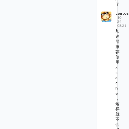
了
centos
10-
24
08:21
加
速
器
推
荐
使
用
x
c
a
c
h
e
，
这
样
就
不
会