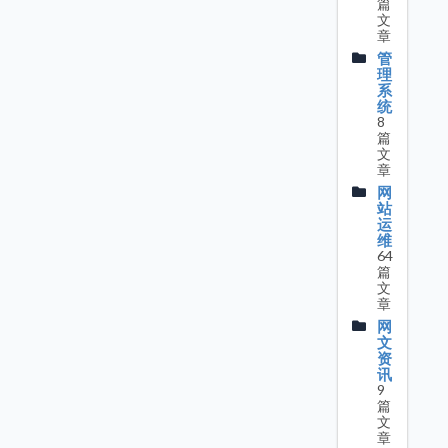
篇
文
章
管
理
系
统
8
篇
文
章
网
站
运
维
64
篇
文
章
网
文
资
讯
9
篇
文
章