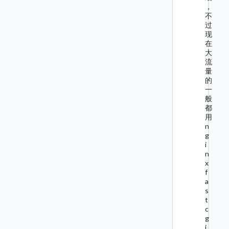
，
不
过
现
在
大
流
量
的
一
般
都
用
n
g
i
n
x
f
a
s
t
c
g
i