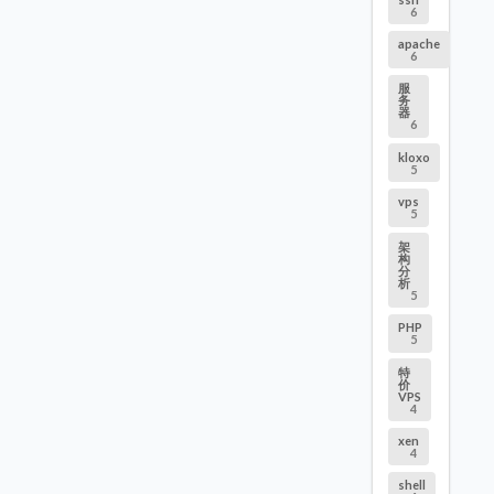
6
apache
6
服
务
器
6
kloxo
5
vps
5
架
构
分
析
5
PHP
5
特
价
VPS
4
xen
4
shell