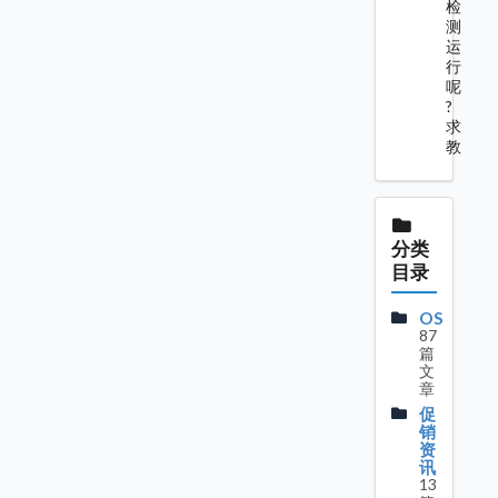
检
测
运
行
呢
?
求
教
分类
目录
OS
87
篇
文
章
促
销
资
讯
13