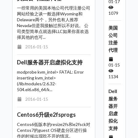
01-17
一些常用的美国本地公司代理注册公司
1079
网站经验之谈一般选择Wyoming和
Delaware两个，另外也有人推荐
Nevada但是我接触过所以不好说。 公
美国
司类型简单点就选择LLC如果你喜欢选
公司
择其他的也可...
注册
2016-01-15
代理
Dell服务器开启虚拟化支持
01-15
modprobe kvm_intel> FATAL: Error
1134
inserting kvm_intel>
(/lib/modules/2.6.32-
504.el6.x86_64/k...
Dell
服务
2016-01-15
器开
启虚
Centos6升级e2fsprogs
拟化
Centos6低版本的resize2fs和e2fsck对
支持
Centos7的guest OS硬盘分区进行操
作的时候出现吃不开的情况。