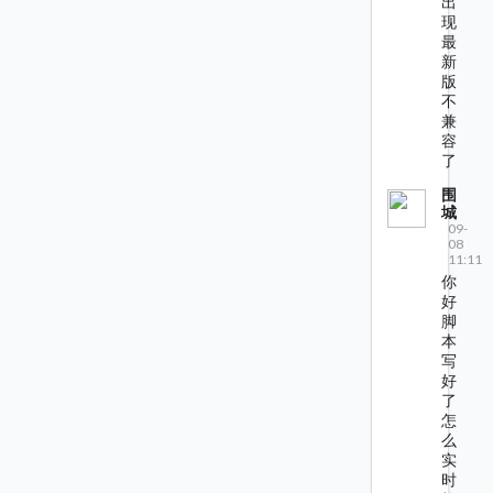
出
现
最
新
版
不
兼
容
了
围
城
09-
08
11:11
你
好
脚
本
写
好
了
怎
么
实
时