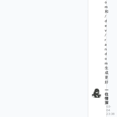
o
m
和
/
d
e
v
/
r
a
n
d
o
m
生
成
更
好
一
往
情
深
03-
04
23:38