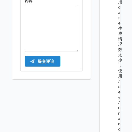
内容
用
d
a
t
e
生
成
情
况
数
太
少
提交评论
，
使
用
/
d
e
v
/
u
r
a
n
d