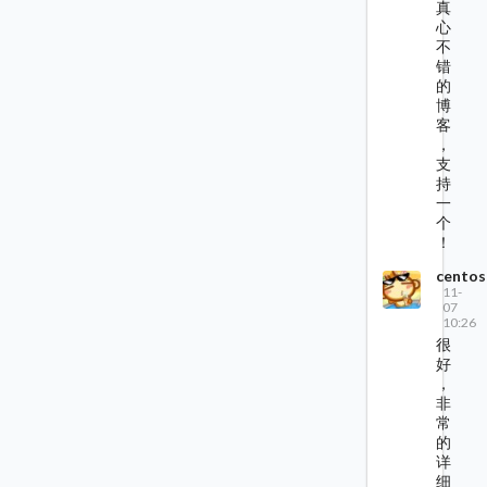
真
心
不
错
的
博
客
，
支
持
一
个
！
centos
11-
07
10:26
很
好
，
非
常
的
详
细