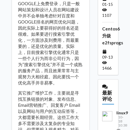
GOOGLE上免费登录，只是一般
01-15
网站策划和设计人员在网站建设
1107
中并不会单独考虑针对百度和
GOOGLE排名的网页优化问题，
因此实际上要获得好的排名还是
Centos6
很难。如果要进行搜索引擎优
升级
化，一方面涉及到费用，而最重
e2fsprogs
要的，还是优化的质量。实际
上，目前搜索引擎优化通常只是
09-13
一些个人行为而非公司行为，因
为“搜索引擎优化”并不是一个成熟
1466
的服务产品，而且效果常常与主
观努力大相径庭。因此要找一个
优化高手并非易事。
最新
其它推广维护工作，主要就是寻
评论
找互换链接的对象、发布信息、
Email营销推广、回复客户 Email
以及网站与用户的互动应答等，
linux9
大都需要长期经营。这些工作大
10-
18
多不需要涉及太复杂的专业知
10:38
识，但需要投入很多精力。对于