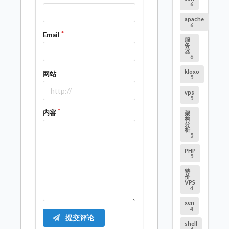
6
apache
6
Email
服
务
器
6
kloxo
网站
5
vps
5
内容
架
构
分
析
5
PHP
5
特
价
VPS
4
xen
4
提交评论
shell