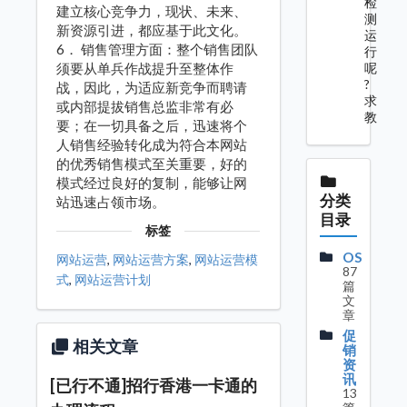
检
建立核心竞争力，现状、未来、
测
新资源引进，都应基于此文化。
运
6． 销售管理方面：整个销售团队
行
须要从单兵作战提升至整体作
呢
?
战，因此，为适应新竞争而聘请
求
或内部提拔销售总监非常有必
教
要；在一切具备之后，迅速将个
人销售经验转化成为符合本网站
的优秀销售模式至关重要，好的
模式经过良好的复制，能够让网
分类
站迅速占领市场。
目录
标签
OS
网站运营
,
网站运营方案
,
网站运营模
87
式
,
网站运营计划
篇
文
章
促
相关文章
销
资
讯
[已行不通]招行香港一卡通的
13