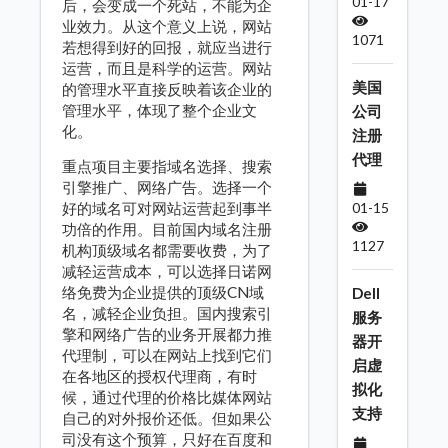
01-17
后，会变成一个死站，不能为企
业效力。从这个意义上说，网站
1071
若想得到好的回报，就应当进行
运营，而且是科学的运营。网站
美国
的管理水平直接反映着该企业的
管理水平，体现了整个企业文
公司
化。
注册
代理
重点项目主要指域名选择、搜索
引擎推广、网络广告。选择一个
好的域名可对网站运营起到事半
01-15
功倍的作用。目前国内域名注册
1127
机构顶级域名都需要收费，为了
减轻运营成本，可以选择日诺网
络免费为企业提供的顶级CN域
Dell
名，减轻企业负担。国内搜索引
服务
擎和网络广告的业务开展都力推
器开
代理制，可以在网站上找到它们
启虚
在各地区的授权代理商，有时
拟化
候，通过代理的价格比媒体网站
支持
自己的对外报价还低。但如果公
司没有这个预算，只好在百度和