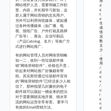
用
网站维护人员，需要明确工作职
d
a
责、内容，并长期学习新知，这
t
群人属于网站营销的忠实用户。
e
另外可以利用传统媒体，诸如通
生
过各种传播媒体（如广播、电
成
视、报纸广告、户外灯箱及路牌
情
广告等）、展会、企业印刷品
况
数
（产品Catolog、名片）等推广方
太
式进行网站推广。
少
，
有的网站管理人员对网络营销略
使
知一二，收到一些垃圾邮件推
用
销“网络营销软件”，价格也不贵，
/
听起来对网站推广好像颇有帮
d
助。其实那些通过垃圾邮件宣传
e
的“网络营销软件”已经没多少人相
v
/
信了。那种指望几封廉价的电子
u
邮件就可以掘起一桶金来的想法
r
对于需要脚踏实地开展、细水常
a
流的网站运营非常有害。 要学习
n
有效的Email营销方法。
d