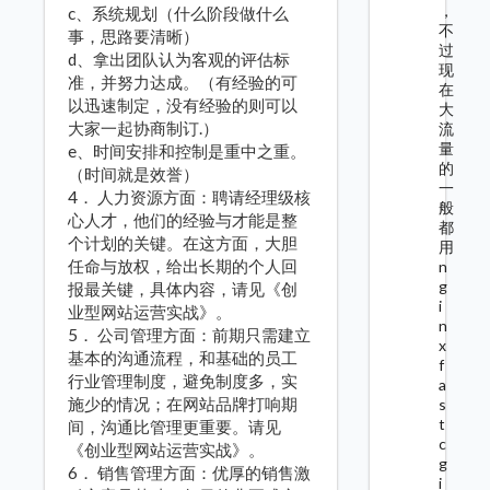
，
c、系统规划（什么阶段做什么
不
事，思路要清晰）
过
d、拿出团队认为客观的评估标
现
准，并努力达成。（有经验的可
在
以迅速制定，没有经验的则可以
大
大家一起协商制订.）
流
量
e、时间安排和控制是重中之重。
的
（时间就是效誉）
一
4． 人力资源方面：聘请经理级核
般
心人才，他们的经验与才能是整
都
个计划的关键。在这方面，大胆
用
任命与放权，给出长期的个人回
n
g
报最关键，具体内容，请见《创
i
业型网站运营实战》。
n
5． 公司管理方面：前期只需建立
x
基本的沟通流程，和基础的员工
f
行业管理制度，避免制度多，实
a
施少的情况；在网站品牌打响期
s
t
间，沟通比管理更重要。请见
c
《创业型网站运营实战》。
g
6． 销售管理方面：优厚的销售激
i