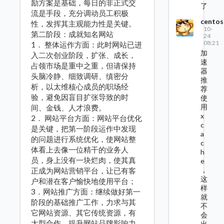
励方案是基础，每日的非正式交
了
流是手段，充分调动员工积极
centos
性，发挥其主观能力性是关键。
10-
第二阶段：成就知名网站
24
08:21
1． 整体运作方面：此时网站已进
加
入二次创业阶段，扩张、成长，
速
占领市场是重中之重，但请保持
器
头脑冷静、细致调研、缜密分
推
析，以太维核心成员的职场经
荐
验，避免因盲目扩张导致的时
使
用
间、金钱、人才浪费。
x
2． 网站平台方面：网站平台优化
c
是关键，把第一阶段运作中发现
a
的问题进行系统优化，使网站整
c
体看上去像一位精干的业务人
h
员，身上没有一块烂肉，使其真
e
，
正成为网站营销平台，让已有客
这
户和潜在客户愉快地使用平台；
样
3．网站推广方面：继续做好第一
就
阶段的基础推广工作，力求与其
不
它网站资源、其它传统资源，有
会
大型合作，提升网站品牌影响力
出