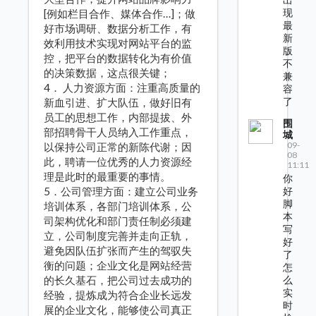
现
[例如栏目合作、媒体合作…]；做
最
好市场调研、数据分析工作，有
新
效利用技术实现对网站平台的监
版
控，把平台的数据转化为有价值
不
的决策数据，这点很关键；
兼
4． 人力资源方面：注重高质量的
容
了
新血引进、扩大队伍，做好旧有
员工的思想工作，内部提拔、外
围
部招聘骨干人员纳入工作重点，
城
09-
以保持公司正常的新陈代谢；因
08
此，聘请一位优秀的人力资源经
11:11
理是此时的最重要的事情。
你
5．公司管理方面：建立公司业务
好
脚
培训体系，各部门培训体系，公
本
司架构优化和部门责任制必须建
写
立，公司制度完善并走向正轨，
好
避免因队伍扩张而产生的驾驭失
了
衡的问题；企业文化是网站经营
怎
的长久基石，把公司过去成功的
么
实
经验，提炼成为符合企业长远发
时
展的企业文化，能够使公司真正