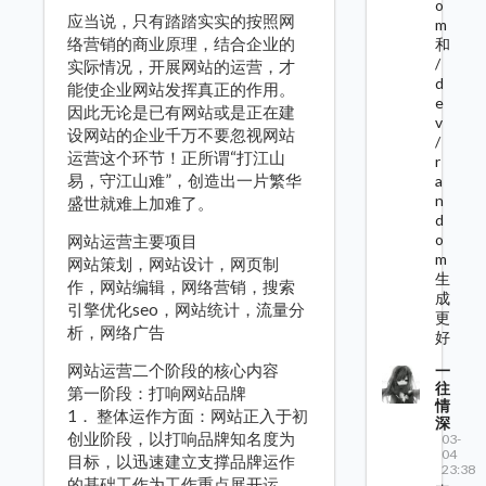
o
应当说，只有踏踏实实的按照网
m
络营销的商业原理，结合企业的
和
/
实际情况，开展网站的运营，才
d
能使企业网站发挥真正的作用。
e
因此无论是已有网站或是正在建
v
设网站的企业千万不要忽视网站
/
运营这个环节！正所谓“打江山
r
易，守江山难”，创造出一片繁华
a
n
盛世就难上加难了。
d
o
网站运营主要项目
m
网站策划，网站设计，网页制
生
作，网站编辑，网络营销，搜索
成
引擎优化seo，网站统计，流量分
更
析，网络广告
好
网站运营二个阶段的核心内容
一
往
第一阶段：打响网站品牌
情
1． 整体运作方面：网站正入于初
深
创业阶段，以打响品牌知名度为
03-
04
目标，以迅速建立支撑品牌运作
23:38
的基础工作为工作重点展开运