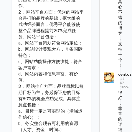
真
作。
心
2． 网站平台方面：优秀的网站平
不
错
台是打响品牌的基础，据太维的
的
成功经验而言，优秀平台能够使
博
整个品牌进程提前20%完成任
客
务。网站平台包括：
，
a、网站平台策划符合网站定位；
支
b、网站设计美观大方，具备国际
持
一
特色；
个
c、网站功能操作方便快捷，符合
！
客户需求；
d、网站内容和信息丰富、有价
centos
11-
值。
07
3． 网站推广方面：品牌目标以短
10:26
期目标为主，务必保证您的目标
很
好
有80%的机会成功完成。具体注
，
意点包括：
非
a、目标一定是可实现的（增强运
常
作信心）；
的
b、务实整合现有可利用的资源
详
（人才、资金、时间..）
细