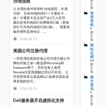
篇
办理流程
文
章
1) 办理的条件和资料 内地居民，年满
管
18岁，且有内地的招行一卡通金卡，
理
或一卡通普卡且总资产达5万人民币。
系
最好还有内地招行的网银和U盾（香港
统
招行可共用内地招行的U盾）。 需要准
8
备的资料是身份证、...
篇
文
2016-01-17
章
网
站
美国公司注册代理
运
维
一些常用的美国本地公司代理注册公司
64
网站经验之谈一般选择Wyoming和
篇
Delaware两个，另外也有人推荐
文
章
Nevada但是我接触过所以不好说。 公
司类型简单点就选择LLC如果你喜欢选
网
文
择其他的也可...
资
2016-01-15
讯
9
篇
Dell服务器开启虚拟化支持
文
章