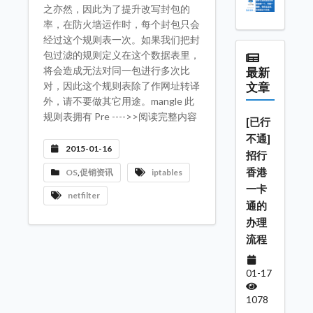
之亦然，因此为了提升改写封包的
率，在防火墙运作时，每个封包只会
经过这个规则表一次。如果我们把封
包过滤的规则定义在这个数据表里，
将会造成无法对同一包进行多次比
最新
对，因此这个规则表除了作网址转译
文章
外，请不要做其它用途。mangle 此
规则表拥有 Pre ---->>阅读完整内容
[已行
不通]
2015-01-16
招行
香港
OS
,
促销资讯
iptables
一卡
netfilter
通的
办理
流程
01-17
1078