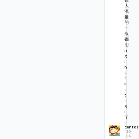
大
流
量
的
一
般
都
用
n
g
i
n
x
f
a
s
t
c
g
i
了
centos
10-
24