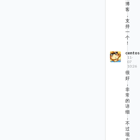
博
客
，
支
持
一
个
！
centos
11-
07
10:26
很
好
，
非
常
的
详
细
，
不
过
现
在