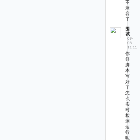
不
兼
容
了
围
城
09-
08
11:11
你
好
脚
本
写
好
了
怎
么
实
时
检
测
运
行
呢