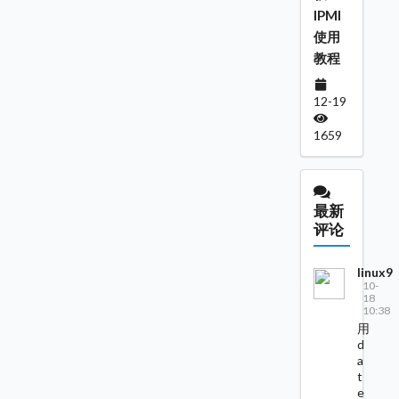
IPMI
使用
教程
12-19
1659
最新
评论
linux9
10-
18
10:38
用
d
a
t
e