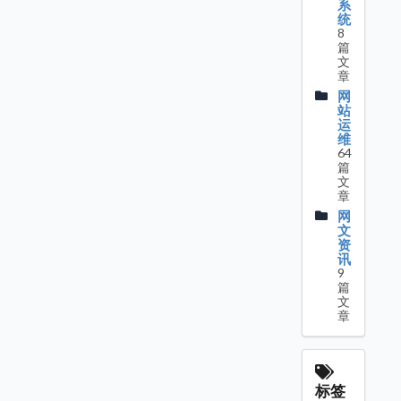
系
统
8
篇
文
章
网
站
运
维
64
篇
文
章
网
文
资
讯
9
篇
文
章
标签