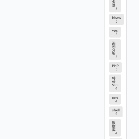
务
器
6
kloxo
5
vps
5
架
构
分
析
5
PHP
5
特
价
VPS
4
xen
4
shell
4
数
据
库
4