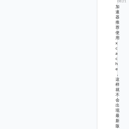
08:21
加
速
器
推
荐
使
用
x
c
a
c
h
e
，
这
样
就
不
会
出
现
最
新
版