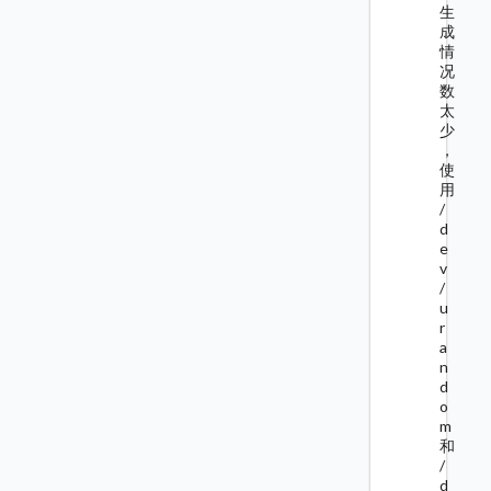
生
成
情
况
数
太
少
，
使
用
/
d
e
v
/
u
r
a
n
d
o
m
和
/
d