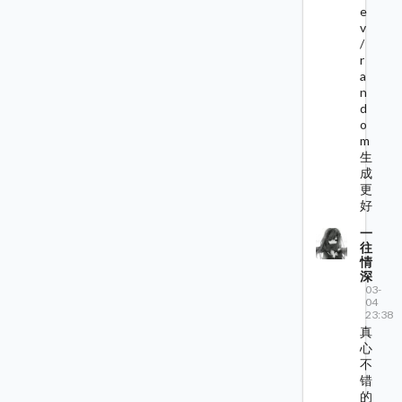
e
v
/
r
a
n
d
o
m
生
成
更
好
一
往
情
深
03-
04
23:38
真
心
不
错
的