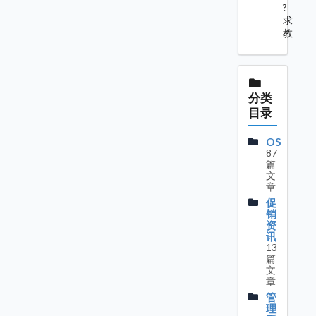
?
求
教
分类
目录
OS
87
篇
文
章
促
销
资
讯
13
篇
文
章
管
理