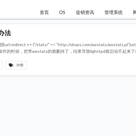
首页
OS
促销资讯
管理系统
决办法
edirect += ("/stats/" => "http://okvps.com/awstats/awstats.pl")url.
wstats.pl")第一次操作的时候，把带awstats的都删掉了，结果导致lighttpd都启动不
冲突