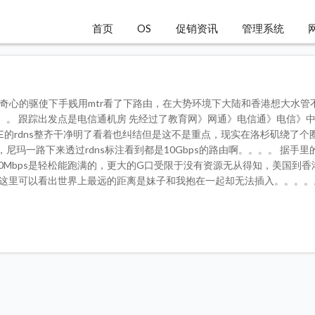
首页
OS
促销资讯
管理系统
好奇心的驱使下手贱用mtr看了下路由，在大势环境下大陆和香港想大水管
。。 跟踪出发点是电信通机房 先经过了教育网》网通》电信通》电信》
HE的rdns整齐干净明了看着也纠结但是这不是重点，现实在洛杉矶绕了个
尼玛一路下来透过rdns标注看到都是10Gbps的路由啊。。。。 据手里
0Mbps是轻松能跑满的，更大的G口受限于没有资源无从得知，美国到香
 这里可以看出世界上最远的距离是妹子和我抱在一起却无法插入。。。。