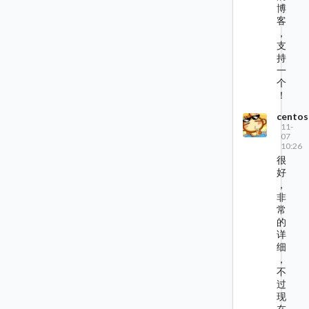
博
客
，
支
持
一
个
！
centos
11-
07
10:26
很
好
，
非
常
的
详
细
，
不
过
现
在