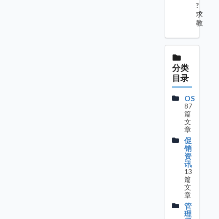
?
求
教
分类
目录
OS
87
篇
文
章
促
销
资
讯
13
篇
文
章
管
理