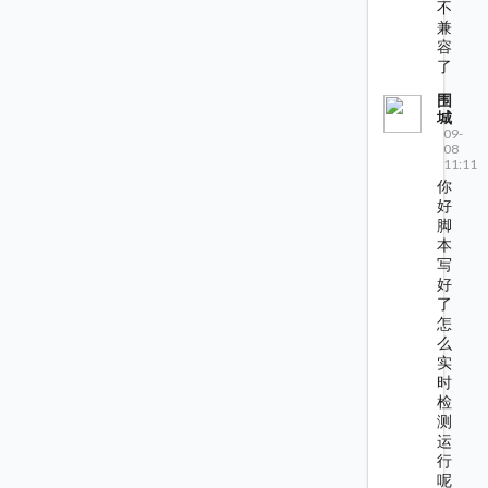
不
兼
容
了
围
城
09-
08
11:11
你
好
脚
本
写
好
了
怎
么
实
时
检
测
运
行
呢