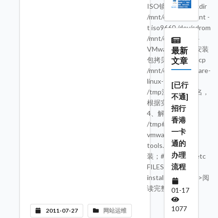
ISO镜像盘；#mkdir
/mnt/cdrom#mount -
t iso9660 /dev/cdrom
/mnt/cdrom3、将
VMwaretools的安装
最新
包拷贝到磁盘；#cp
文章
/mnt/cdrom/vmware-
linux-tools.tar.gz
[已行
/tmp注：安装包名，
不通]
根据实际版本定。
招行
4、解压；#cd
香港
/tmp#tar -zxvf
一卡
vmware-linux-
通的
tools.tar.gz5、安
办理
装；#lsbin doc etc
流程
FILES INSTALL
installer lib ---->>阅
读完整内容
01-17
1077
2011-07-27
网站运维