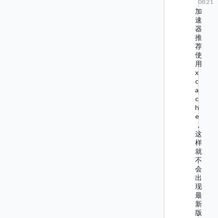
08:21
加
速
器
推
荐
使
用
x
c
a
c
h
e
，
这
样
就
不
会
出
现
最
新
版