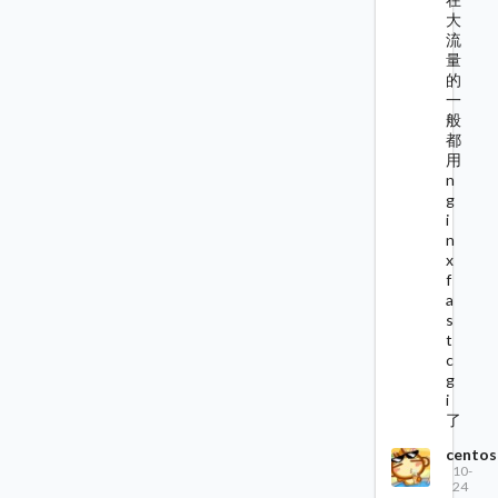
大
流
量
的
一
般
都
用
n
g
i
n
x
f
a
s
t
c
g
i
了
centos
10-
24