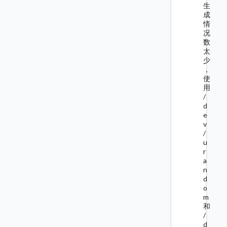
生
成
情
况
数
太
少
，
使
用
/
d
e
v
/
u
r
a
n
d
o
m
和
/
d