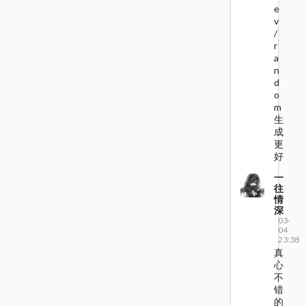
e
v
/
r
a
n
d
o
m
生
成
更
好
一
往
情
深
03-
04
23:38
真
心
不
错
的