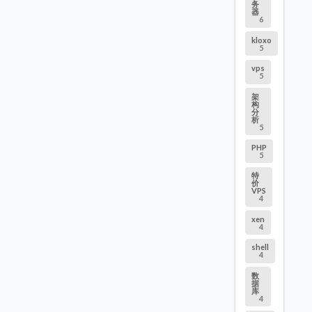
务
器
6
kloxo
5
vps
5
架
构
分
析
5
PHP
5
特
价
VPS
4
xen
4
shell
4
数
据
库
4