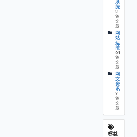
系
统
8
篇
文
章
网
站
运
维
64
篇
文
章
网
文
资
讯
9
篇
文
章
标签