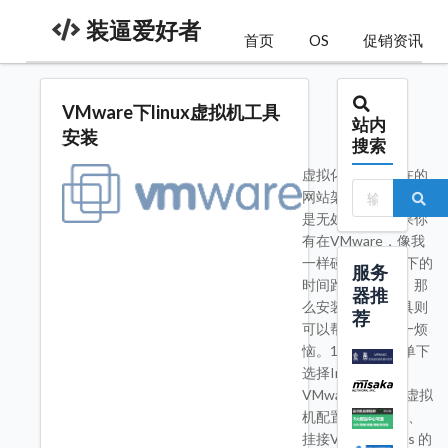
装逼爱好者
首页
OS
促销资讯
VMware下linux虚拟机工具
站内
安装
搜索
虚拟化在我们现在的
网站架构中，可以说
是无处不在，如果你
有在VMware，像我
一样碰到了Linux下的
服务
时间跑不准问题。那
器推
么安装虚拟机工具则
荐
可以帮您解决这一烦
恼。1、在VM菜单下
选择Install
VMwaretools(在虚拟
机配置里面）；2、
挂接VMwaretools 的