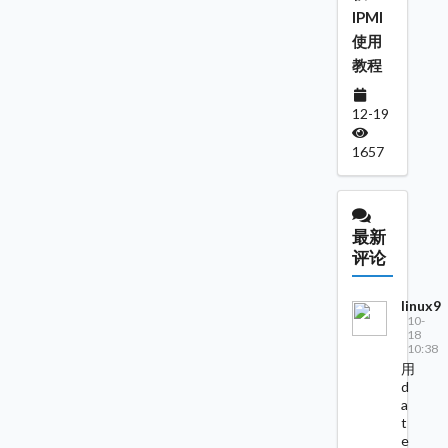
IPMI
使用
教程
12-19
1657
最新
评论
linux9
10-
18
10:38
用
d
a
t
e