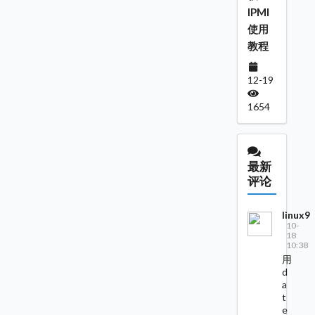
IPMI
使用
教程
12-19
1654
最新
评论
linux9
10-
18
10:38
用
d
a
t
e