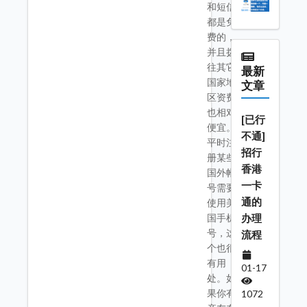
和短信
都是免
费的，
并且拨
往其它
最新
国家地
文章
区资费
也相对
[已行
便宜。
不通]
平时注
招行
册某些
香港
国外帐
一卡
号需要
通的
使用美
办理
国手机
号，这
流程
个也很
有用
01-17
处。如
果你有
1072