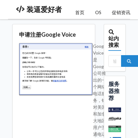
装逼爱好者
首页
OS
促销资讯
申请注册Google Voice
站内
搜索
Google
Voice
是
Google
公司推
出的一
服务
个网络
器推
电话服
荐
务，针
对美国
和加拿
大地区
用户互
通电话