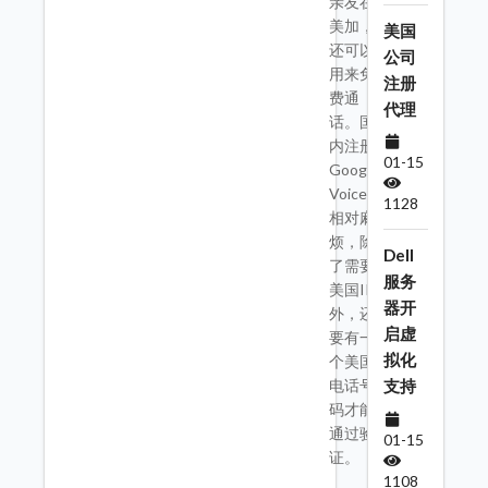
亲友在
美加，
美国
还可以
公司
用来免
注册
费通
代理
话。国
内注册
01-15
Google
Voice
1128
相对麻
烦，除
Dell
了需要
服务
美国IP
器开
外，还
启虚
要有一
拟化
个美国
电话号
支持
码才能
通过验
01-15
证。
1108