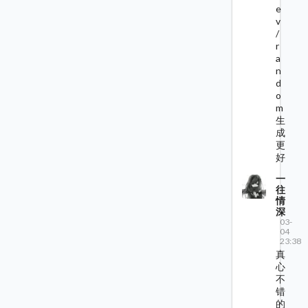
e
v
/
r
a
n
d
o
m
生
成
更
好
一
往
情
深
03-
04
23:38
真
心
不
错
的