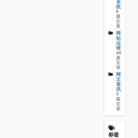
系
统
8
篇
文
章
网
站
运
维
64
篇
文
章
网
文
资
讯
9
篇
文
章
标签