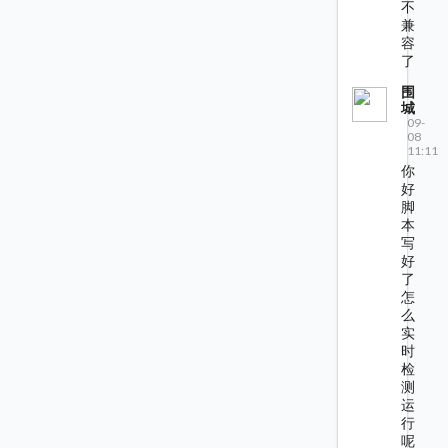
不
兼
容
了
围
城
09-
08
11:11
你
好
脚
本
写
好
了
怎
么
实
时
检
测
运
行
呢