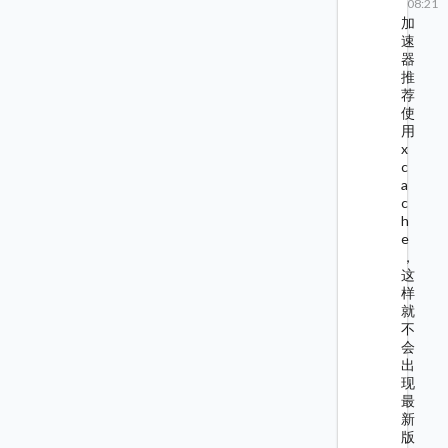
08:21
加
速
器
推
荐
使
用
x
c
a
c
h
e
，
这
样
就
不
会
出
现
最
新
版