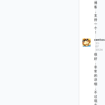
博
客
，
支
持
一
个
！
centos
11-
07
10:26
很
好
，
非
常
的
详
细
，
不
过
现
在