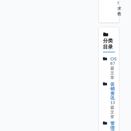
?
求
教
分类
目录
OS
87
篇
文
章
促
销
资
讯
13
篇
文
章
管
理