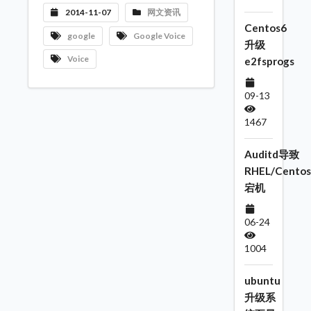
2014-11-07
网文资讯
Centos6
google
Google Voice
升级
Voice
e2fsprogs
09-13
1467
Auditd导致
RHEL/Centos
宕机
06-24
1004
ubuntu
升级系