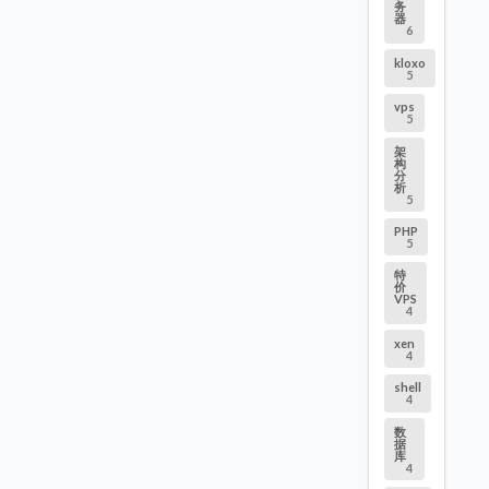
务
器
6
kloxo
5
vps
5
架
构
分
析
5
PHP
5
特
价
VPS
4
xen
4
shell
4
数
据
库
4