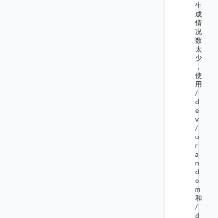
生
成
情
况
数
太
少
，
使
用
/
d
e
v
/
u
r
a
n
d
o
m
和
/
d