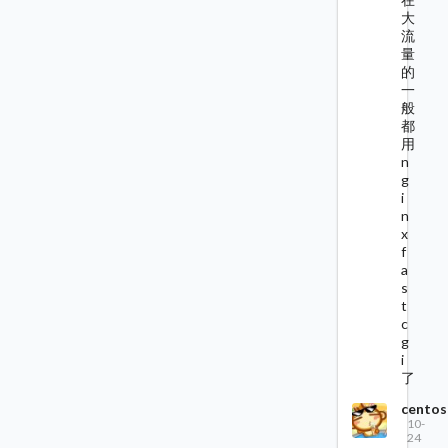
大
流
量
的
一
般
都
用
n
g
i
n
x
f
a
s
t
c
g
i
了
centos
10-
24