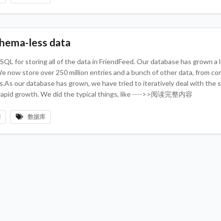
hema-less data
 for storing all of the data in FriendFeed. Our database has grown a l
e now store over 250 million entries and a bunch of other data, from 
sts.As our database has grown, we have tried to iteratively deal with the s
 rapid growth. We did the typical things, like ---->>阅读完整内容
l
数据库