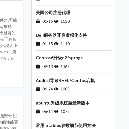
美国公司注册代理
件(也可能
01-15
1130
写敏感
一个显著的
Dell服务器开启虚拟化支持
ws下表名
01-15
1110
会出现大小
web；第
Centos6升级e2fsprogs
决方法：在
09-13
1468
Auditd导致RHEL/Centos宕机
06-24
1005
ubuntu升级系统至最新版本
06-14
1075
这能给出巨
表的性能更
常用iptables参数细节使用方法
使用较小的