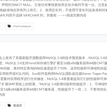
能，声明列为NOT NULL。它使任何事情更快而且你为每列节省一位。注意
避免缺省地在所有列上有它。2、使用定长列，不使用可变长列这条准则对
而不选择 VARCHAR 列。所要权 ---->>阅读完整内容
l
Performance
展会上发布了其最新版开源数据库MySQL 5.4的技术预览版本，MySQL 5.
MySQL 5.4支持InnoDB存储引擎扩展至16路x86服务器和64路CM
ION功能，将对特定查询的响应速度提升了90%，这些性能和可伸缩性的
序或SQL代码。Sun软件架构和MySQL团队副总裁Karen Tegan Pad
需要对应用程序进行任何修改，MySQL 5.4将显著提高它们的性能和可
适用于扩展SMP系统上的部署。”MySQL 5.4新增功能和性能提升：1、可伸
扩展至16路x86服务器和64路CMT服务器，性能提升了一倍；2、子查询优
整内容
l
数据库