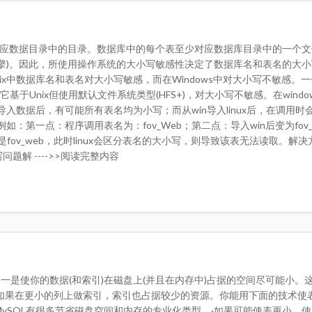
库对应数据目录中的目录。数据库中的每个表至少对应数据库目录中的一个文
擎)。因此，所使用操作系统的大小写敏感性决定了数据库名和表名的大小
ix中数据库名和表名对大小写敏感，而在Windows中对大小写不敏感。
X，它基于Unix但使用默认文件系统类型(HFS+)，对大小写不敏感。在windo
入数据后，有可能所有表名均为小写；而从win导入linux后，在调用时
：第一点：程序调用表名为：fov_Web；第二点：导入win后变为fov_
也是fov_web，此时linux会区分表名的大小写，则导致该表无法读取。解
小写问题解 ---->>阅读完整内容
一是使你的数据(和索引)在磁盘上(并且在内存中)占据的空间尽可能小。
如果在更小的列上做索引，索引也占据较少的资源。你能用下面的技术使
MySQL有很多节省磁盘空间和内存的专业化类型。·如果可能使表更小，