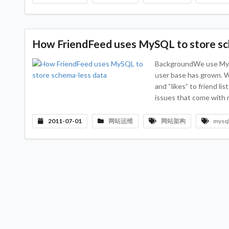
How FriendFeed uses MySQL to store sc
BackgroundWe use MySQL
user base has grown. W
and “likes” to friend li
issues that come with
2011-07-01
网站运维
网站架构
mysq