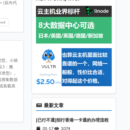
> |反向代
hed
类型。小插
义1：搬
库类型）。
库或搜集数据
/或装载表
最新文章
[已行不通]招行香港一卡通的办理流程
01-17
1074