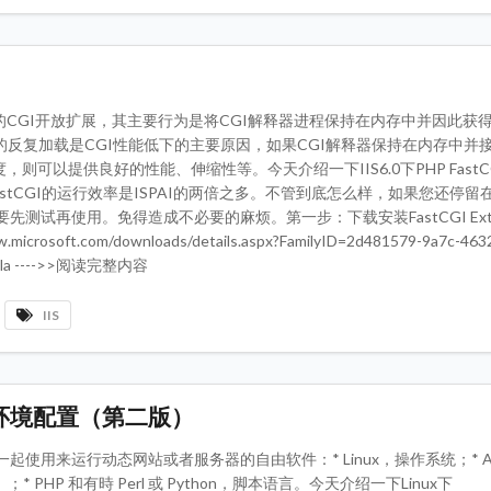
架构的CGI开放扩展，其主要行为是将CGI解释器进程保持在内存中并因此获
的反复加载是CGI性能低下的主要原因，如果CGI解释器保持在内存中并
调度，则可以提供良好的性能、伸缩性等。今天介绍一下IIS6.0下PHP Fast
astCGI的运行效率是ISPAI的两倍之多。不管到底怎么样，如果您还停留在I
测试再使用。免得造成不必要的麻烦。第一步：下载安装FastCGI Extensi
icrosoft.com/downloads/details.aspx?FamilyID=2d481579-9a7c-463
ayla ---->>阅读完整内容
IIS
ql）环境配置（第二版）
组通常一起使用来运行动态网站或者服务器的自由软件：* Linux，操作系统；* Ap
HP 和有時 Perl 或 Python，脚本语言。今天介绍一下Linux下