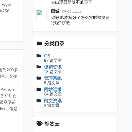
会出现最新版不兼容了
e：wget
258 ----
围城
09-08 11:11
你好 脚本写好了怎么实时检测运
行呢? 求教
分类目录
OS
87 篇文章
促销资讯
为200多
13 篇文章
积累。又拍
管理系统
8 篇文章
、
网站运维
Python，
64 篇文章
服务和后台
网文资讯
们很享受前
9 篇文章
nx，但是
标签云