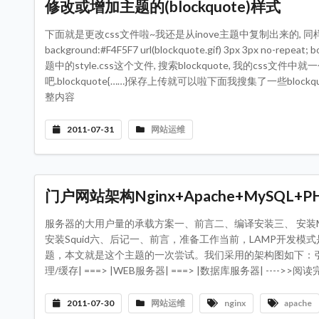
修改或增加主题的(blockquote)样式
下面就是更改css文件啦~我还是从inove主题中复制出来的, 同样,
background:#F4F5F7 url(blockquote.gif) 3px 3px no-repeat
题中的style.css这个文件, 搜索blockquote, 我的css文
吧.blockquote{……}保存上传就可以啦下面我搜集了一些blockqu
整内容
2011-07-31
网站运维
门户网站架构Nginx+Apache+MySQL+PHP
服务器的大用户量的承载方案一、前言二、编译安装三、 安装MySQL、me
安装Squid六、后记一、前言，准备工作当前，LAMP开发
题，本文就是这个主题的一次尝试。我们采用的架构图如下：引用——– ——
理/缓存| ===> |WEB服务器| ===> |数据库服务器| ---->>
2011-07-30
网站运维
nginx
apache