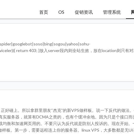
首页
OS
促销资讯
管理系统
r|googlebot|soso|bing|sogou|yahoo|sohu-
NHN|Twiceler)){ return 403; }放入server段内则全站生效，放在location则
，正好碰上。所以拿群里朋友“杰克”的新VPS做样板。说一下反代的做法
真实服务器，就算有DCMA之类的，也有个缓冲余地。因为只是个接口而
载均衡和加速网页用的。不要只认为反代就是防别人投诉的。现在开始。
VPS做样板。第一步，需要远程连上你的服务器。linux VPS，大多数都是无U