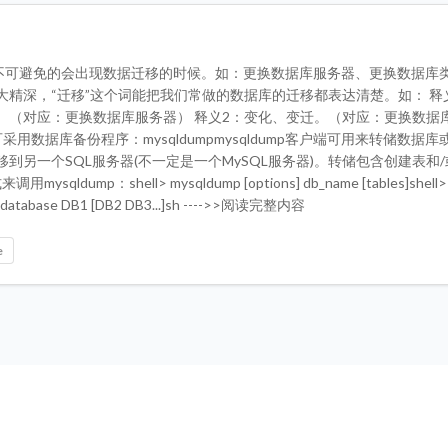
用中不可避免的会出现数据迁移的时候。如：更换数据库服务器、更换数据库
大精深，“迁移”这个词能把我们常做的数据库的迁移都表达清楚。如： 释
。（对应：更换数据库服务器） 释义2：变化、变迁。（对应：更换数据
用数据库备份程序：mysqldumpmysqldump客户端可用来转储数据
到另一个SQL服务器(不一定是一个MySQL服务器)。转储包含创建表和
qldump：shell> mysqldump [options] db_name [tables]shell>
 —database DB1 [DB2 DB3...]sh ---->>阅读完整内容
e