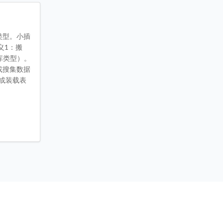
类型。小插
义1：搬
库类型）。
库或搜集数据
/或装载表