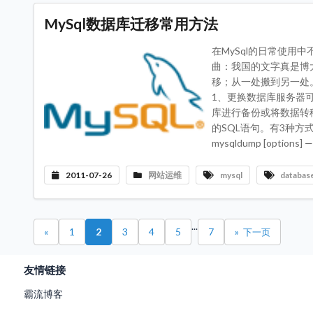
MySql数据库迁移常用方法
在MySql的日常使
曲：我国的文字真是博
移；从一处搬到另一处
1、更换数据库服务器可采
库进行备份或将数据转移
的SQL语句。有3种方式来调用mys
mysqldump [options]
2011-07-26
网站运维
mysql
databas
...
«
1
2
3
4
5
7
»
友情链接
霸流博客