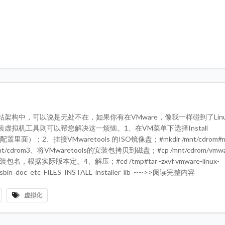
架构中，可以说是无处不在，如果你有在VMware，像我一样碰到了Lin
虚拟机工具则可以帮您解决这一烦恼。1、在VM菜单下选择Install
配置里面）；2、挂接VMwaretools 的ISO镜像盘；#mkdir /mnt/cdrom#mo
 /mnt/cdrom3、将VMwaretools的安装包拷贝到磁盘；#cp /mnt/cdrom/vmware
注：安装包名，根据实际版本定。4、解压；#cd /tmp#tar -zxvf vmware-linux-
sbin doc etc FILES INSTALL installer lib ---->>阅读完整内容
虚拟化