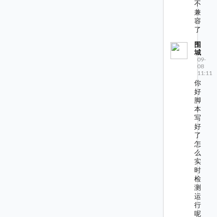
不
兼
容
了
围
城
09-
08
11:11
你
好
脚
本
写
好
了
怎
么
实
时
检
测
运
行
呢