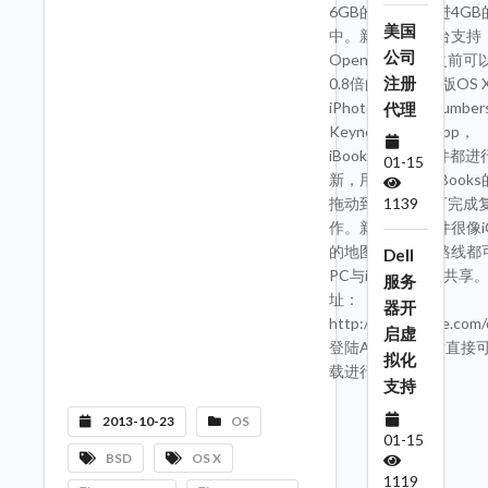
6GB的数据压缩进4GB
美国
中。新的显示平台支持
公司
OpenCL，相比之前可
注册
0.8倍的速度。新版OS 
iPhoto, Pages, Number
代理
Keynote，地图app，
iBookstore等套件都
01-15
新，用户可以将iBook
拖动到Pages便可完成
1139
作。新版地图软件很像i
的地图，地图和路线都
Dell
PC与iPhone之间共享
服务
址：
器开
http://www.apple.com/
启虚
登陆APP store后直接
拟化
载进行升级。
支持
2013-10-23
OS
01-15
BSD
OS X
1119