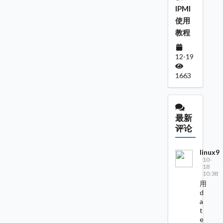
IPMI
使用
教程
12-19
1663
最新
评论
linux9
10-
18
10:38
用
d
a
t
e