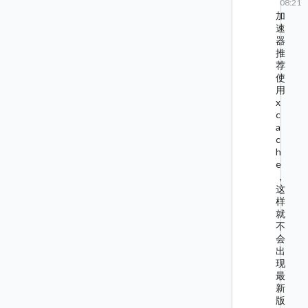
08:21
加
速
器
推
荐
使
用
x
c
a
c
h
e
，
这
样
就
不
会
出
现
最
新
版