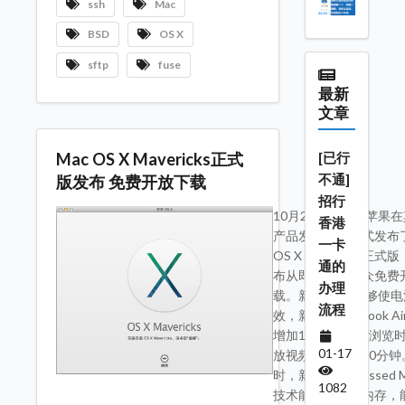
ssh
Mac
BSD
OS X
sftp
fuse
最新
文章
Mac OS X Mavericks正式
[已行
不通]
版发布 免费开放下载
招行
10月23日消息，苹果
香港
产品发布会上正式发布了
一卡
OS X Mavericks正式
通的
布从即日起对公众免费
办理
载。新版OS X能够使
流程
效，新款的MacBook A
增加1小时的网页浏览
01-17
放视频时间提升90分钟
时，新的Compressed M
1082
技术能有效调用内存，