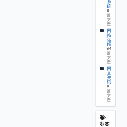
系
统
8
篇
文
章
网
站
运
维
64
篇
文
章
网
文
资
讯
9
篇
文
章
标签