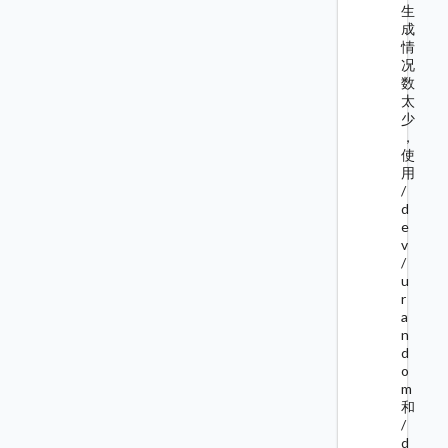
生
成
情
况
数
太
少
，
使
用
/
d
e
v
/
u
r
a
n
d
o
m
和
/
d