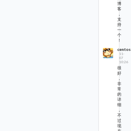
博
客
，
支
持
一
个
！
centos
11-
07
10:26
很
好
，
非
常
的
详
细
，
不
过
现
在