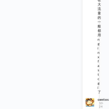
大
流
量
的
一
般
都
用
n
g
i
n
x
f
a
s
t
c
g
i
了
centos
10-
24