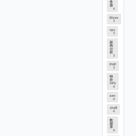
务
器
6
kloxo
5
vps
5
架
构
分
析
5
PHP
5
特
价
VPS
4
xen
4
shell
4
数
据
库
4