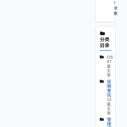
?
求
教
分类
目录
OS
87
篇
文
章
促
销
资
讯
13
篇
文
章
管
理