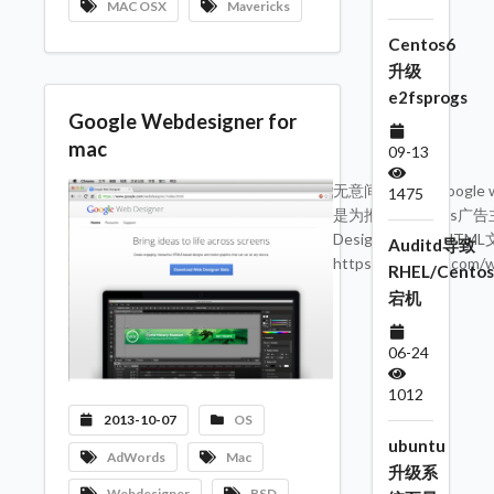
MAC OSX
Mavericks
Centos6
升级
e2fsprogs
Google Webdesigner for
mac
09-13
无意间看到了Gooogle
1475
是为推动Adwords广
Designer创建的H
Auditd导致
https://dl.google.com
RHEL/Centos
宕机
06-24
1012
2013-10-07
OS
ubuntu
AdWords
Mac
升级系
Webdesigner
BSD