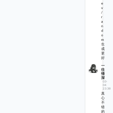
e
v
/
r
a
n
d
o
m
生
成
更
好
一
往
情
深
03-
04
23:38
真
心
不
错
的