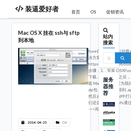
装逼爱好者
首页
OS
促销资讯
Mac OS X 挂在 ssh与 sftp
站内
到本地
搜索
fuse在linux下可以挂
决方案：首先我们需要两个
https://github.com/os
步骤：1、安装 OSXFu
下载 .dmg，挂载之后
服务
装 Macfusion，它
器推
zip包，解压之后得到 
荐
然后从 Launchpad
们还是没使用 sshfs通
->>阅读完整内容
2014-04-25
OS