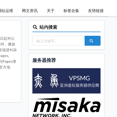
网站运维
网文资讯
关于
标签合集
友情链接
站内搜索
即日起对公
时间，播放
压缩进4GB
ges,
服务器推荐
到Pages便
。官方地