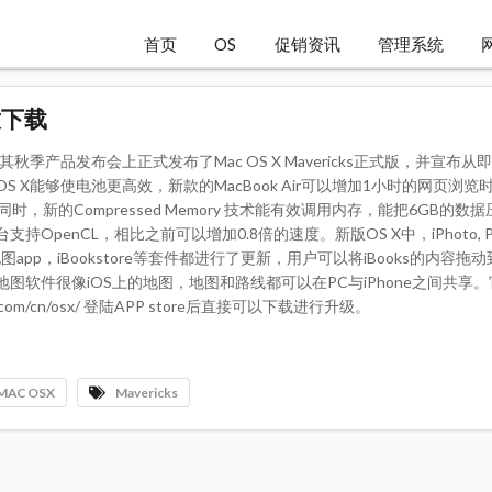
首页
OS
促销资讯
管理系统
放下载
其秋季产品发布会上正式发布了Mac OS X Mavericks正式版，并宣布从
 X能够使电池更高效，新款的MacBook Air可以增加1小时的网页浏览
时，新的Compressed Memory 技术能有效调用内存，能把6GB的数据
OpenCL，相比之前可以增加0.8倍的速度。新版OS X中，iPhoto, Pa
te，地图app，iBookstore等套件都进行了更新，用户可以将iBooks的内容拖动
图软件很像iOS上的地图，地图和路线都可以在PC与iPhone之间共享
le.com/cn/osx/ 登陆APP store后直接可以下载进行升级。
MAC OSX
Mavericks